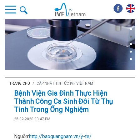
TRANG CHỦ
CẬP NHẬT TIN TỨC IVF VIỆT NAM
Bệnh Viện Gia Đình Thực Hiện
Thành Công Ca Sinh Đôi Từ Thụ
Tinh Trong Ống Nghiệm
25-02-2020 03:47 PM
Nguồn:
http://baoquangnam.vn/y-te/