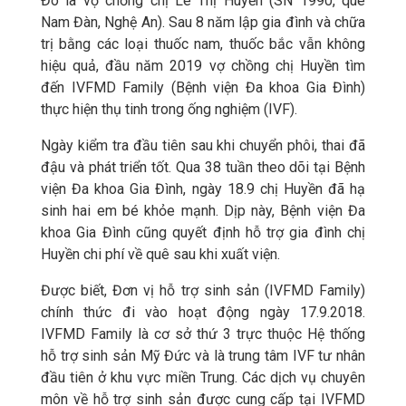
Đó là vợ chồng chị Lê Thị Huyền (SN 1990, quê
Nam Đàn, Nghệ An). Sau 8 năm lập gia đình và chữa
trị bằng các loại thuốc nam, thuốc bắc vẫn không
hiệu quả, đầu năm 2019 vợ chồng chị Huyền tìm
đến IVFMD Family (Bệnh viện Đa khoa Gia Đình)
thực hiện thụ tinh trong ống nghiệm (IVF).
Ngày kiểm tra đầu tiên sau khi chuyển phôi, thai đã
đậu và phát triển tốt. Qua 38 tuần theo dõi tại Bệnh
viện Đa khoa Gia Đình, ngày 18.9 chị Huyền đã hạ
sinh hai em bé khỏe mạnh. Dịp này, Bệnh viện Đa
khoa Gia Đình cũng quyết định hỗ trợ gia đình chị
Huyền chi phí về quê sau khi xuất viện.
Được biết, Đơn vị hỗ trợ sinh sản (IVFMD Family)
chính thức đi vào hoạt động ngày 17.9.2018.
IVFMD Family là cơ sở thứ 3 trực thuộc Hệ thống
hỗ trợ sinh sản Mỹ Đức và là trung tâm IVF tư nhân
đầu tiên ở khu vực miền Trung. Các dịch vụ chuyên
môn về hỗ trợ sinh sản được cung cấp tại IVFMD